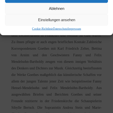
Kirchengemeinde Ehrenfeld veranstalteten Abend ging es um
Ablehnen
Schriftsteller und Musiker der Weimarer Klassik und Romantik
aus der Zeit zwischen 1810 und 1847. Im Vordergrund stand
Einstellungen ansehen
dabei das Verhältnis Johann Wolfgang von Goethes zu seinen
Cookie-Richtlinie
Datenschutz
Impressum
literarischen und musikalischen Freunden, die seinerzeit bei
dem Dichterfürsten in Frankfurt und Weimar zu Gast waren.
Zu ihnen pflegte er auch engen brieflichen Kontakt.Zahlreiche
Korrespondenzen Goethes mit Karl Friedrich Zelter, Bettina
von Arnim und den Geschwistern Fanny und Felix
Mendelsohn-Bartholdy zeugen von diesem innigen Verhältnis
des Denkers und Dichters zur Musik. Gleichzeitig beeinflussten
die Werke Goethes maßgeblich das künstlerische Schaffen vor
allem der jungen Talente jener Zeit wie beispielsweise Fanny
Hensel-Mendelsohn und Felix Mendelsöhn-Bartholdy. Aus
ausgewählten Briefen und Berichten Goethes und seiner
Freunde rezitierte in der Friedenskirche die Schauspielerin
Sibylle Bertsch. Die Sopranistin Andrea Stein und Marie-