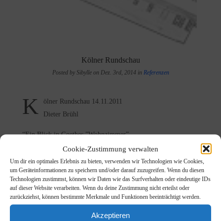
Kölner Rundschau
Posted by Sibylle on Dez. 3rd, 2014 in
Referenzen
K
ölner Rundschau 14.11.2011
Dieter Brühl
“Ein Blick in Goethes ”Wohnzimmer”
Cookie-Zustimmung verwalten
Literaturkonzert in der Friedenskirche mit Musik aus dem 19.
Um dir ein optimales Erlebnis zu bieten, verwenden wir Technologien wie Cookies,
Jahrhundert
um Geräteinformationen zu speichern und/oder darauf zuzugreifen. Wenn du diesen
Technologien zustimmst, können wir Daten wie das Surfverhalten oder eindeutige IDs
Ehrenfeld: “Was Dir mein Herz zu sagen hat” lautete der Titel
auf dieser Website verarbeiten. Wenn du deine Zustimmung nicht erteilst oder
zurückziehst, können bestimmte Merkmale und Funktionen beeinträchtigt werden.
eines Literaturkonzertes, das in der Friedenskirche in der
Rothehausstraße stattfand. An dem von der Evangelischen
Akzeptieren