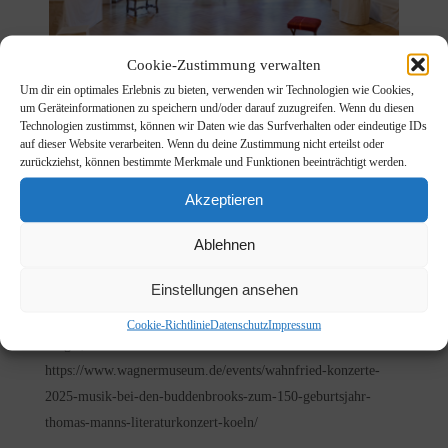
Cookie-Zustimmung verwalten
Um dir ein optimales Erlebnis zu bieten, verwenden wir Technologien wie Cookies,
um Geräteinformationen zu speichern und/oder darauf zuzugreifen. Wenn du diesen
Musik bei den Buddenbrooks, Haus
Technologien zustimmst, können wir Daten wie das Surfverhalten oder eindeutige IDs
auf dieser Website verarbeiten. Wenn du deine Zustimmung nicht erteilst oder
Wahnfried, Bayreuth
zurückziehst, können bestimmte Merkmale und Funktionen beeinträchtigt werden.
Posted by Sibylle on März 18th, 2025 in
Events
Akzeptieren
Wir spielen zum 150 Jubiläum von Thomas Mann im Haus
Wahnfried Bayreuth, während der Festspiele. In den
Ablehnen
vorgelesenen Ausschnitten aus dem Roman geht es um die
Einstellungen ansehen
Bedeutung der Musik im Hause Buddenbrook. 24.08.2025. um
19:30 Uhr Es liest die Schauspielerin Sibylle Bertsch Am
Cookie-Richtlinie
Datenschutz
Impressum
Flügel, Cosmin Boeru
https://www.wagnermuseum.de/events/wahnfried-konzerte-
2025-musik-bei-den-buddenbrooks-zum-150-geburtsjahr-
thomas-manns-literaturkonzert-koeln/