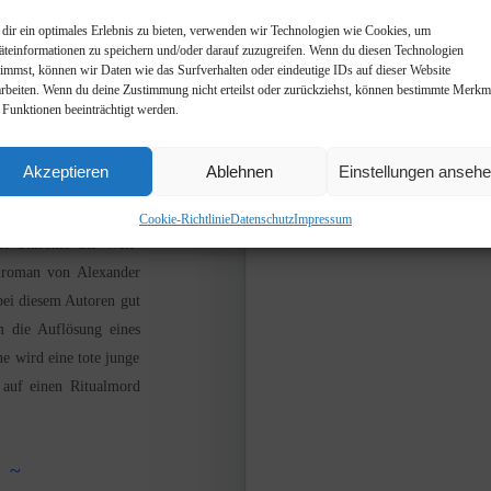
dir ein optimales Erlebnis zu bieten, verwenden wir Technologien wie Cookies, um
äteinformationen zu speichern und/oder darauf zuzugreifen. Wenn du diesen Technologien
timmst, können wir Daten wie das Surfverhalten oder eindeutige IDs auf dieser Website
arbeiten. Wenn du deine Zustimmung nicht erteilst oder zurückziehst, können bestimmte Merkm
 Funktionen beeinträchtigt werden.
rderische
nder Bertsch
Akzeptieren
Ablehnen
Einstellungen anseh
2017 in
Blog
Cookie-Richtlinie
Datenschutz
Impressum
e Sinfonie der Welt“
nalroman von Alexander
bei diesem Autoren gut
 die Auflösung eines
ne wird eine tote junge
 auf einen Ritualmord
. ~