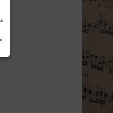
ale
en