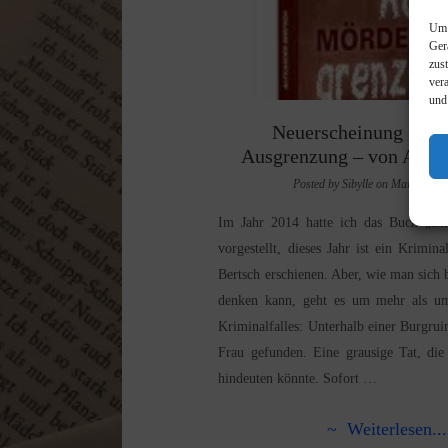
Um 
Ger
zus
ver
und
Neuerscheinung : Mö
Ausgrenzung – von Alexa
Posted by Sibylle on Mai 10th, 
Im Jahr 2014 hatte ich das Buch „Ein
vorgestellt, dieses Jahr ist ein Krimi
Bertsch erschienen. Aber, wie man sich 
denken kann, geht es um mehr als um
Kriminalfalles: Unterhalb einer Burgrui
Frau gefunden. Eine grausige Tat, die
hindeuten könnte. Sofort …
~ Weiterlesen..