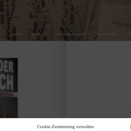
E
EVENTS
BLOG
+
LITERATURKONZERTE
+
LESUNGEN
+
M
Cookie-Zustimmung verwalten