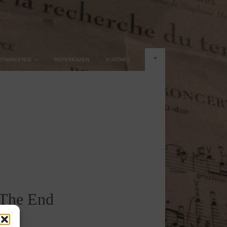
+
ITWIRKENDE
+
REFERENZEN
KONTAKT
The End