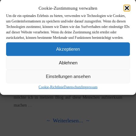
Cookie-Zustimmung verwalten
Um dir ein optimales Erlebnis zu bieten, verwenden wir Technologien wie Cookies,
um Geräteinformationen zu speichern und/oder darauf zuzugreifen. Wenn du diesen
Technologien zustimmst, können wir Daten wie das Surfverhalten oder eindeutige IDs
auf dieser Website verarbeiten. Wenn du deine Zustimmung nicht erteilst oder
Geschenkideen
zurückziehst, können bestimmte Merkmale und Funktionen beeinträchtigt werden.
Posted by Sibylle on Nov. 3rd, 2014 in
Blog
Akzeptieren
Es naht so langsam die Weihnachtszeit und sicher macht sich
Ablehnen
nun der ein- oder andere schon Gedanken, womit man seinen
Lieben eine Freude machen könnte. Ich habe das Glück, viele
Einstellungen ansehen
Freunde zu haben, die die Welt mit ihrer Arbeit und mit ihren
Cookie-Richtlinie
Datenschutz
Impressum
Ideen einfach schöner, reicher und glücklicher machen. Darum
möchte ich in meinem Blog auf diese Menschen aufmerksam
machen …
~ Weiterlesen... ~