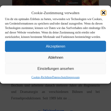
Cookie-Zustimmung verwalten
Um dir ein optimales Erlebnis zu bieten, verwenden wir Technologien wie Cookies,
um Geräteinformationen zu speichern und/oder darauf zuzugreifen. Wenn du diesen
Technologien zustimmst, können wir Daten wie das Surfverhalten oder eindeutige IDs
Das Schattenveilchen – Ein neuer Roman
auf dieser Website verarbeiten. Wenn du deine Zustimmung nicht erteilst oder
von Dorothea Renckhoff
zurückziehst, können bestimmte Merkmale und Funktionen beeinträchtigt werden.
Posted by Sibylle on Feb. 16th, 2024 in
Blog
Akzeptieren
Werden gemalte Blumen in Museen unsre letzte Zuflucht sein,
Ablehnen
wenn in der vergifteten Luft unsrer Welt keine Blumen mehr
wachsen? Dorothea Renckhoff studierte in Bochum Literatur-
Einstellungen ansehen
und Theaterwissenschaft und Filmtheorie, war unter der
Cookie-Richtlinie
Datenschutz
Impressum
Intendanz von Peter Zadek Dramaturgin am Schauspielhaus
Bochum und arbeitete danach mehrere Jahre als Regisseurin
und Dramaturgin an verschiedenen Bühnen und bei
Fernsehproduktionen. Seit 1989 lebt sie …
~ Weiterlesen... ~